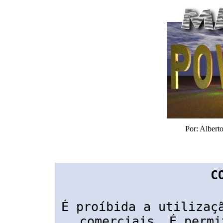
Por: Alber
C
É proíbida a utilizaç
comerciais. É permi